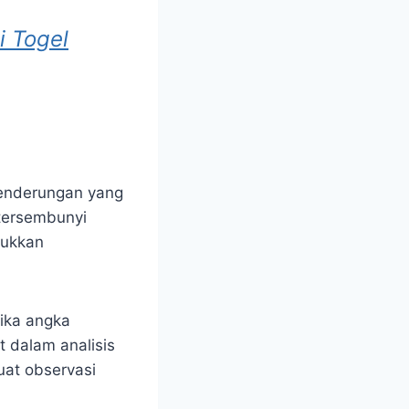
i Togel
ecenderungan yang
 tersembunyi
jukkan
jika angka
t dalam analisis
at observasi