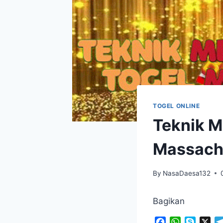
TOGEL ONLINE
Teknik M
Massach
By
NasaDaesa132
Bagikan
F
W
S
X