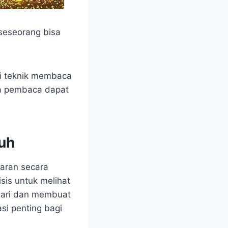
seseorang bisa
 teknik membaca
gga pembaca dapat
uh
aran secara
sis untuk melihat
hari dan membuat
asi penting bagi