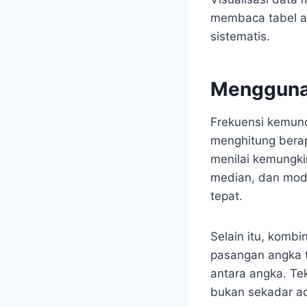
membaca tabel an
sistematis.
Menggunak
Frekuensi kemun
menghitung berap
menilai kemungkin
median, dan modu
tepat.
Selain itu, kombi
pasangan angka t
antara angka. Te
bukan sekadar a