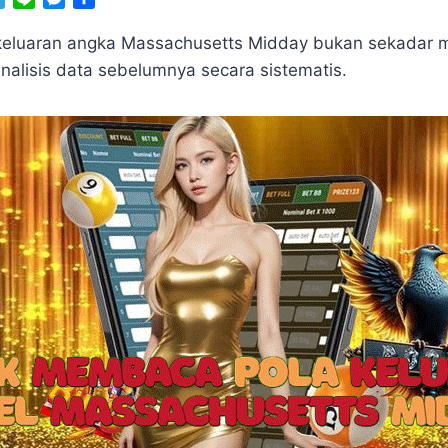
e
i
e
h
l
n
s
a
keluaran angka Massachusetts Midday bukan sekadar 
e
e
s
r
alisis data sebelumnya secara sistematis.
g
e
e
r
n
a
g
m
e
r