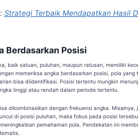
a:
Strategi Terbaik Mendapatkan Hasil D
a Berdasarkan Posisi
gka, baik satuan, puluhan, maupun ratusan, memiliki k
 Dengan memeriksa angka berdasarkan posisi, pola yang
rian bisa diidentifikasi. Posisi tertentu mungkin menun
gka tinggi atau rendah dalam periode tertentu.
bisa dikombinasikan dengan frekuensi angka. Misalnya, 
uncul di posisi puluhan, maka fokus pada posisi tersebu
t meningkatkan pemahaman pola. Pendekatan ini membu
stematis.