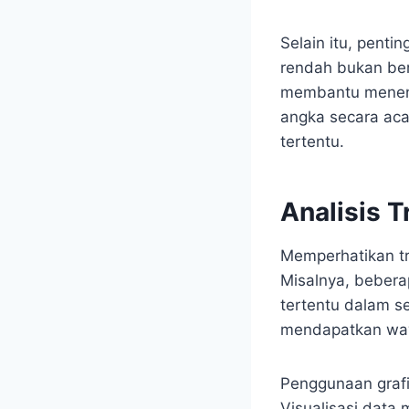
Selain itu, pent
rendah bukan ber
membantu menentu
angka secara aca
tertentu.
Analisis 
Memperhatikan t
Misalnya, bebera
tertentu dalam s
mendapatkan wawa
Penggunaan grafi
Visualisasi data