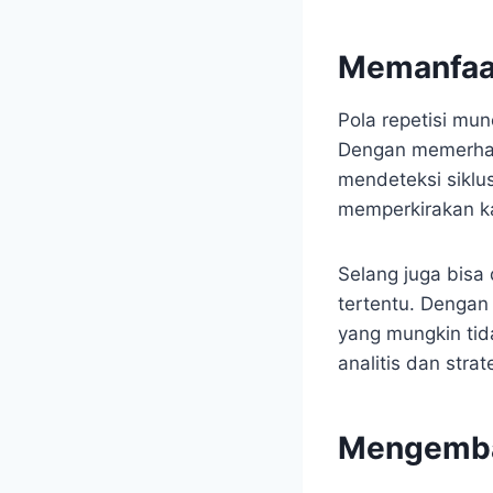
Memanfaat
Pola repetisi mun
Dengan memerhat
mendeteksi siklu
memperkirakan k
Selang juga bisa
tertentu. Dengan
yang mungkin tida
analitis dan strat
Mengemban