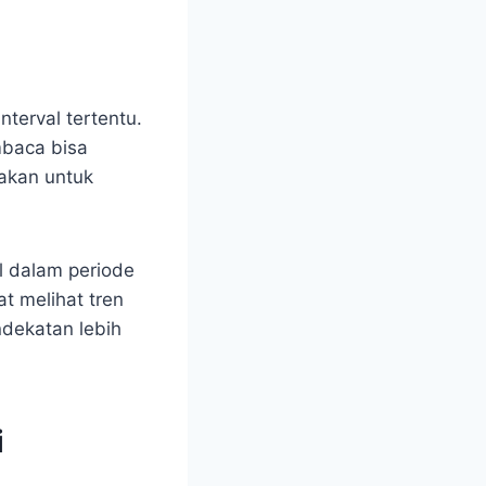
terval tertentu.
baca bisa
nakan untuk
l dalam periode
t melihat tren
ndekatan lebih
i