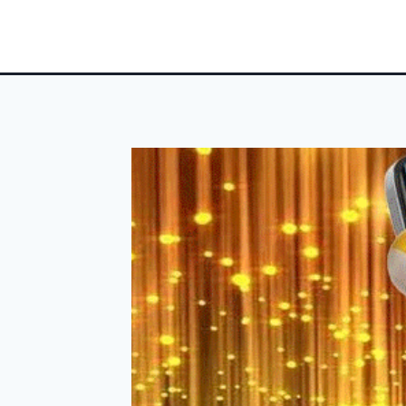
Skip
to
content