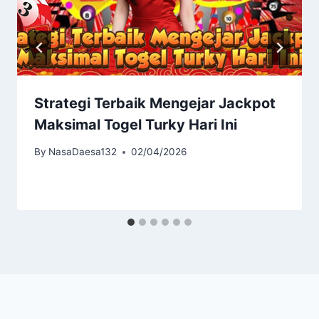
Strategi Terbaik Mengejar Jackpot
Maksimal Togel Turky Hari Ini
By
NasaDaesa132
02/04/2026