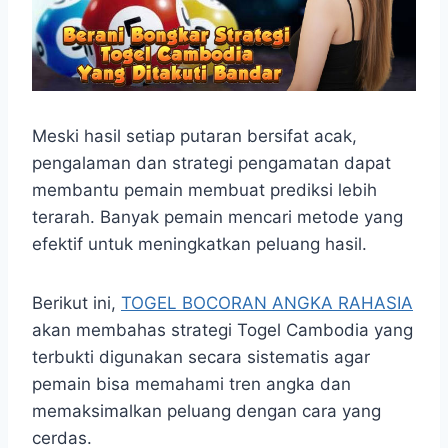
Meski hasil setiap putaran bersifat acak,
pengalaman dan strategi pengamatan dapat
membantu pemain membuat prediksi lebih
terarah. Banyak pemain mencari metode yang
efektif untuk meningkatkan peluang hasil.
Berikut ini,
TOGEL BOCORAN ANGKA RAHASIA
akan membahas strategi Togel Cambodia yang
terbukti digunakan secara sistematis agar
pemain bisa memahami tren angka dan
memaksimalkan peluang dengan cara yang
cerdas.