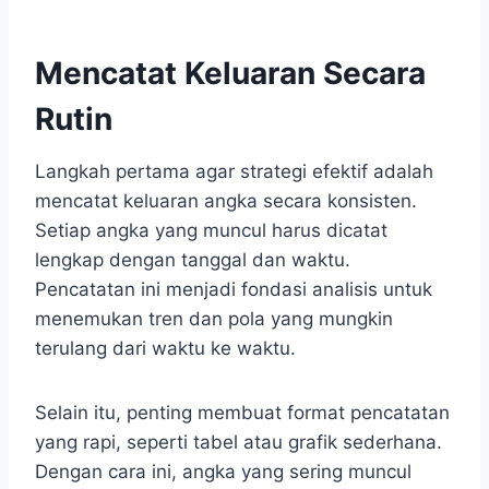
Mencatat Keluaran Secara
Rutin
Langkah pertama agar strategi efektif adalah
mencatat keluaran angka secara konsisten.
Setiap angka yang muncul harus dicatat
lengkap dengan tanggal dan waktu.
Pencatatan ini menjadi fondasi analisis untuk
menemukan tren dan pola yang mungkin
terulang dari waktu ke waktu.
Selain itu, penting membuat format pencatatan
yang rapi, seperti tabel atau grafik sederhana.
Dengan cara ini, angka yang sering muncul