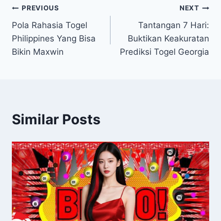
Post
PREVIOUS
NEXT
Pola Rahasia Togel
Tantangan 7 Hari:
navigation
Philippines Yang Bisa
Buktikan Keakuratan
Bikin Maxwin
Prediksi Togel Georgia
Similar Posts