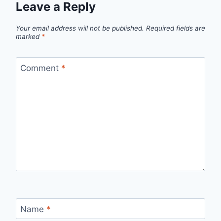
Leave a Reply
Your email address will not be published.
Required fields are
marked
*
Comment
*
Name
*