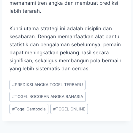
memahami tren angka dan membuat prediksi
lebih terarah.
Kunci utama strategi ini adalah disiplin dan
kesabaran. Dengan memanfaatkan alat bantu
statistik dan pengalaman sebelumnya, pemain
dapat meningkatkan peluang hasil secara
signifikan, sekaligus membangun pola bermain
yang lebih sistematis dan cerdas.
Post
#
PREDIKSI ANGKA TOGEL TERBARU
Tags:
#
TOGEL BOCORAN ANGKA RAHASIA
#
Togel Cambodia
#
TOGEL ONLINE