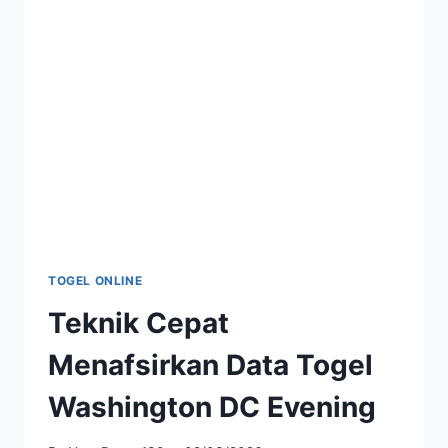
MAINE
MIDDAY
TOGEL ONLINE
Teknik Cepat
Menafsirkan Data Togel
Washington DC Evening