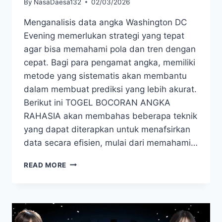
By
NasaDaesa132
02/03/2026
Menganalisis data angka Washington DC
Evening memerlukan strategi yang tepat
agar bisa memahami pola dan tren dengan
cepat. Bagi para pengamat angka, memiliki
metode yang sistematis akan membantu
dalam membuat prediksi yang lebih akurat.
Berikut ini TOGEL BOCORAN ANGKA
RAHASIA akan membahas beberapa teknik
yang dapat diterapkan untuk menafsirkan
data secara efisien, mulai dari memahami…
TEKNIK
READ MORE
CEPAT
MENAFSIRKAN
DATA
TOGEL
WASHINGTON