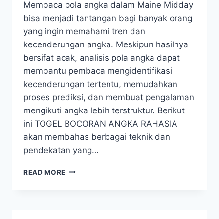
Membaca pola angka dalam Maine Midday
bisa menjadi tantangan bagi banyak orang
yang ingin memahami tren dan
kecenderungan angka. Meskipun hasilnya
bersifat acak, analisis pola angka dapat
membantu pembaca mengidentifikasi
kecenderungan tertentu, memudahkan
proses prediksi, dan membuat pengalaman
mengikuti angka lebih terstruktur. Berikut
ini TOGEL BOCORAN ANGKA RAHASIA
akan membahas berbagai teknik dan
pendekatan yang…
PANDUAN
READ MORE
MEMBACA
POLA
ANGKA
TOGEL