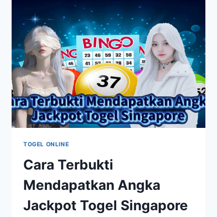
TOGEL
AUSTRALIA
TOGEL ONLINE
Cara Terbukti
Mendapatkan Angka
Jackpot Togel Singapore