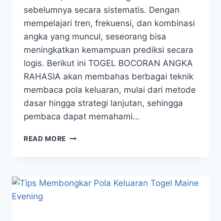
sebelumnya secara sistematis. Dengan
mempelajari tren, frekuensi, dan kombinasi
angka yang muncul, seseorang bisa
meningkatkan kemampuan prediksi secara
logis. Berikut ini TOGEL BOCORAN ANGKA
RAHASIA akan membahas berbagai teknik
membaca pola keluaran, mulai dari metode
dasar hingga strategi lanjutan, sehingga
pembaca dapat memahami…
TEKNIK
READ MORE
MEMBACA
POLA
KELUARAN
TOGEL
MASSACHUSETTS
MIDDAY