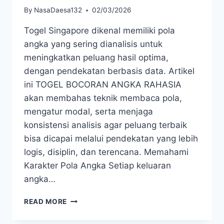
By
NasaDaesa132
02/03/2026
Togel Singapore dikenal memiliki pola
angka yang sering dianalisis untuk
meningkatkan peluang hasil optima,
dengan pendekatan berbasis data. Artikel
ini TOGEL BOCORAN ANGKA RAHASIA
akan membahas teknik membaca pola,
mengatur modal, serta menjaga
konsistensi analisis agar peluang terbaik
bisa dicapai melalui pendekatan yang lebih
logis, disiplin, dan terencana. Memahami
Karakter Pola Angka Setiap keluaran
angka…
CARA
READ MORE
TERBUKTI
MENDAPATKAN