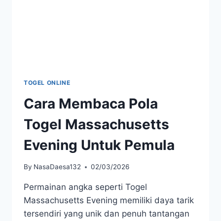
TOGEL ONLINE
Cara Membaca Pola
Togel Massachusetts
Evening Untuk Pemula
By
NasaDaesa132
02/03/2026
Permainan angka seperti Togel
Massachusetts Evening memiliki daya tarik
tersendiri yang unik dan penuh tantangan