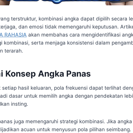
g terstruktur, kombinasi angka dapat dipilih secara leb
terjaga, dan emosi tidak memengaruhi keputusan. Artike
A RAHASIA
akan membahas cara mengidentifikasi angk
i kombinasi, serta menjaga konsistensi dalam pengamb
n terarah.
 Konsep Angka Panas
etiap hasil keluaran, pola frekuensi dapat terlihat den
njadi dasar untuk memilih angka dengan pendekatan lebi
an insting.
 panas juga memengaruhi strategi kombinasi. Jika angka
dijadikan acuan untuk menyusun pola pilihan seimbang.