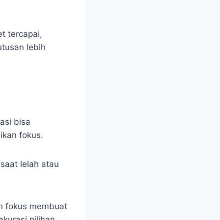
t tercapai,
tusan lebih
asi bisa
kan fokus.
saat lelah atau
mun fokus membuat
kurasi pilihan.