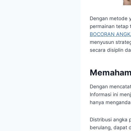
Dengan metode yan
permainan tetap 
BOCORAN ANGK
menyusun strateg
secara disiplin da
Memahami
Dengan mencatat s
Informasi ini me
hanya mengandalk
Distribusi angka
berulang, dapat 