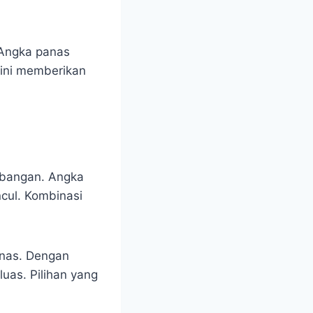
 Angka panas
 ini memberikan
mbangan. Angka
ncul. Kombinasi
anas. Dengan
luas. Pilihan yang