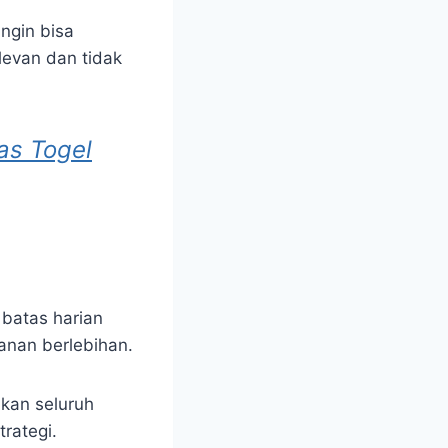
ngin bisa
levan dan tidak
as Togel
 batas harian
anan berlebihan.
kan seluruh
rategi.