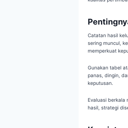
Pentingny
Catatan hasil kel
sering muncul, k
memperkuat kepu
Gunakan tabel at
panas, dingin, d
keputusan.
Evaluasi berkala
hasil, strategi 