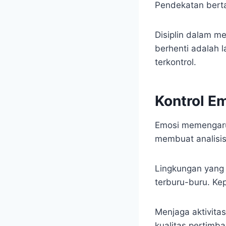
Pendekatan berta
Disiplin dalam me
berhenti adalah 
terkontrol.
Kontrol E
Emosi memengaruhi
membuat analisi
Lingkungan yang 
terburu-buru. Ke
Menjaga aktivita
kualitas pertimba