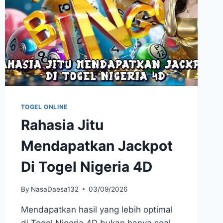
TOGEL ONLINE
Rahasia Jitu
Mendapatkan Jackpot
Di Togel Nigeria 4D
By
NasaDaesa132
03/09/2026
Mendapatkan hasil yang lebih optimal
di Togel Nigeria 4D bukan hanya soal