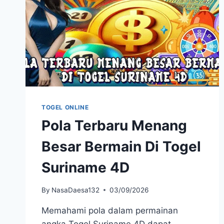
TOGEL ONLINE
Pola Terbaru Menang
Besar Bermain Di Togel
Suriname 4D
By
NasaDaesa132
03/09/2026
Memahami pola dalam permainan
angka Togel Suriname 4D dapat