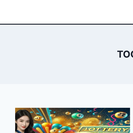
Skip
to
content
TO