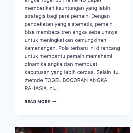
memberikan keuntungan yang lebih
strategis bagi para pemain. Dengan
pendekatan yang sistematis, pemain
bisa membaca tren angka sebelumnya
untuk meningkatkan kemungkinan
kemenangan. Pola terbaru ini dirancang
untuk membantu pemain memahami
dinamika angka dan membuat
keputusan yang lebih cerdas. Selain itu,
metode TOGEL BOCORAN ANGKA
RAHASIA ini…
POLA
READ MORE
TERBARU
MENANG
BESAR
BERMAIN
DI