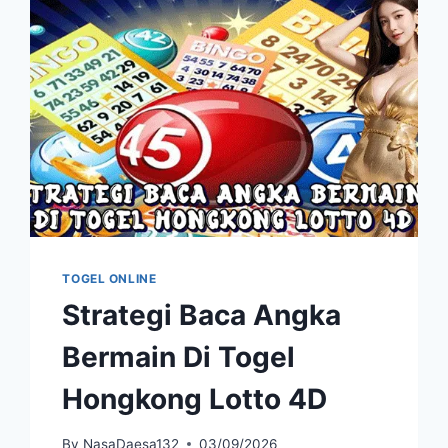
POOLS
4D
TOGEL ONLINE
Strategi Baca Angka
Bermain Di Togel
Hongkong Lotto 4D
By
NasaDaesa132
03/09/2026