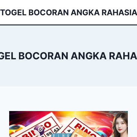
TOGEL BOCORAN ANGKA RAHASI
GEL BOCORAN ANGKA RAHA