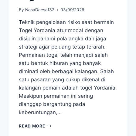
By
NasaDaesa132
03/09/2026
Teknik pengelolaan risiko saat bermain
Togel Yordania atur modal dengan
disiplin pahami pola angka dan jaga
strategi agar peluang tetap terarah.
Permainan togel telah menjadi salah
satu bentuk hiburan yang banyak
diminati oleh berbagai kalangan. Salah
satu pasaran yang cukup dikenal di
kalangan pemain adalah togel Yordania.
Meskipun permainan ini sering
dianggap bergantung pada
keberuntungan,…
TEKNIK
READ MORE
PENGELOLAAN