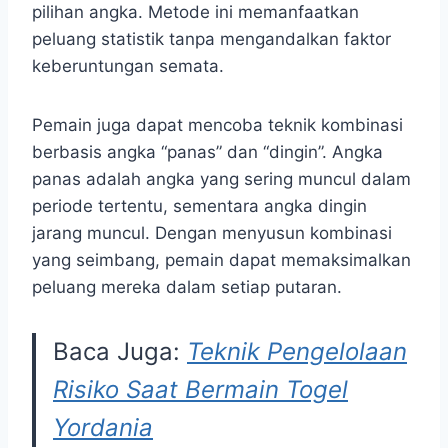
pilihan angka. Metode ini memanfaatkan
peluang statistik tanpa mengandalkan faktor
keberuntungan semata.
Pemain juga dapat mencoba teknik kombinasi
berbasis angka “panas” dan “dingin”. Angka
panas adalah angka yang sering muncul dalam
periode tertentu, sementara angka dingin
jarang muncul. Dengan menyusun kombinasi
yang seimbang, pemain dapat memaksimalkan
peluang mereka dalam setiap putaran.
Baca Juga:
Teknik Pengelolaan
Risiko Saat Bermain Togel
Yordania