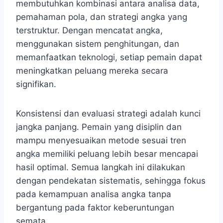
membutuhkan kombinasi antara analisa data,
pemahaman pola, dan strategi angka yang
terstruktur. Dengan mencatat angka,
menggunakan sistem penghitungan, dan
memanfaatkan teknologi, setiap pemain dapat
meningkatkan peluang mereka secara
signifikan.
Konsistensi dan evaluasi strategi adalah kunci
jangka panjang. Pemain yang disiplin dan
mampu menyesuaikan metode sesuai tren
angka memiliki peluang lebih besar mencapai
hasil optimal. Semua langkah ini dilakukan
dengan pendekatan sistematis, sehingga fokus
pada kemampuan analisa angka tanpa
bergantung pada faktor keberuntungan
semata.