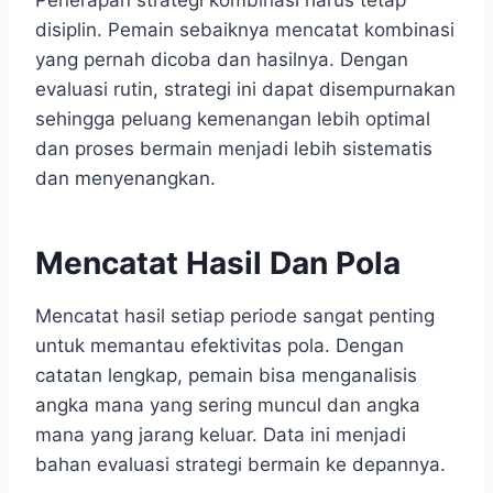
disiplin. Pemain sebaiknya mencatat kombinasi
yang pernah dicoba dan hasilnya. Dengan
evaluasi rutin, strategi ini dapat disempurnakan
sehingga peluang kemenangan lebih optimal
dan proses bermain menjadi lebih sistematis
dan menyenangkan.
Mencatat Hasil Dan Pola
Mencatat hasil setiap periode sangat penting
untuk memantau efektivitas pola. Dengan
catatan lengkap, pemain bisa menganalisis
angka mana yang sering muncul dan angka
mana yang jarang keluar. Data ini menjadi
bahan evaluasi strategi bermain ke depannya.