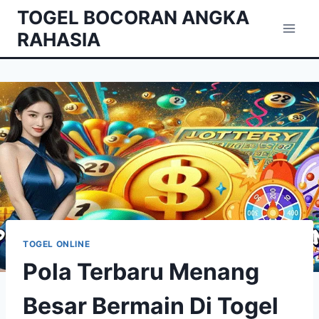
Skip
TOGEL BOCORAN ANGKA
to
RAHASIA
content
TOGEL ONLINE
Pola Terbaru Menang
Besar Bermain Di Togel