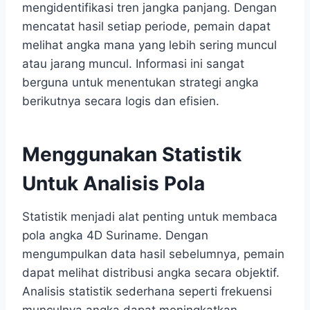
mengidentifikasi tren jangka panjang. Dengan
mencatat hasil setiap periode, pemain dapat
melihat angka mana yang lebih sering muncul
atau jarang muncul. Informasi ini sangat
berguna untuk menentukan strategi angka
berikutnya secara logis dan efisien.
Menggunakan Statistik
Untuk Analisis Pola
Statistik menjadi alat penting untuk membaca
pola angka 4D Suriname. Dengan
mengumpulkan data hasil sebelumnya, pemain
dapat melihat distribusi angka secara objektif.
Analisis statistik sederhana seperti frekuensi
munculnya angka dapat meningkatkan