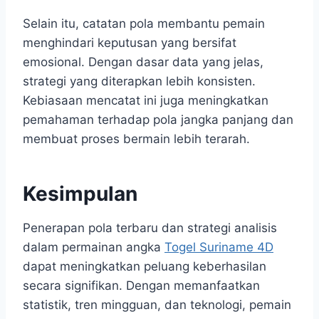
Selain itu, catatan pola membantu pemain
menghindari keputusan yang bersifat
emosional. Dengan dasar data yang jelas,
strategi yang diterapkan lebih konsisten.
Kebiasaan mencatat ini juga meningkatkan
pemahaman terhadap pola jangka panjang dan
membuat proses bermain lebih terarah.
Kesimpulan
Penerapan pola terbaru dan strategi analisis
dalam permainan angka
Togel Suriname 4D
dapat meningkatkan peluang keberhasilan
secara signifikan. Dengan memanfaatkan
statistik, tren mingguan, dan teknologi, pemain