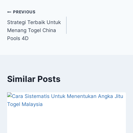
Post
PREVIOUS
Strategi Terbaik Untuk
navigation
Menang Togel China
Pools 4D
Similar Posts