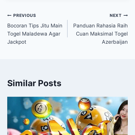
Post
PREVIOUS
NEXT
Bocoran Tips Jitu Main
Panduan Rahasia Raih
navigation
Togel Maladewa Agar
Cuan Maksimal Togel
Jackpot
Azerbaijan
Similar Posts