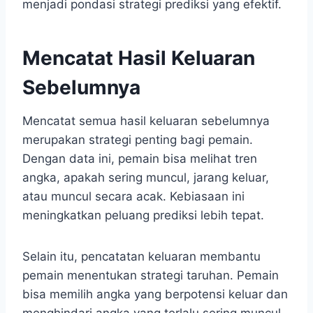
menjadi pondasi strategi prediksi yang efektif.
Mencatat Hasil Keluaran
Sebelumnya
Mencatat semua hasil keluaran sebelumnya
merupakan strategi penting bagi pemain.
Dengan data ini, pemain bisa melihat tren
angka, apakah sering muncul, jarang keluar,
atau muncul secara acak. Kebiasaan ini
meningkatkan peluang prediksi lebih tepat.
Selain itu, pencatatan keluaran membantu
pemain menentukan strategi taruhan. Pemain
bisa memilih angka yang berpotensi keluar dan
menghindari angka yang terlalu sering muncul.