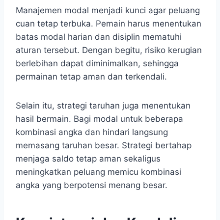
Manajemen modal menjadi kunci agar peluang
cuan tetap terbuka. Pemain harus menentukan
batas modal harian dan disiplin mematuhi
aturan tersebut. Dengan begitu, risiko kerugian
berlebihan dapat diminimalkan, sehingga
permainan tetap aman dan terkendali.
Selain itu, strategi taruhan juga menentukan
hasil bermain. Bagi modal untuk beberapa
kombinasi angka dan hindari langsung
memasang taruhan besar. Strategi bertahap
menjaga saldo tetap aman sekaligus
meningkatkan peluang memicu kombinasi
angka yang berpotensi menang besar.