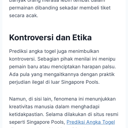
permainan dibanding sekadar membeli tiket
secara acak.
Kontroversi dan Etika
Prediksi angka togel juga menimbulkan
kontroversi. Sebagian pihak menilai ini menipu
pemain baru atau menciptakan harapan palsu.
Ada pula yang mengaitkannya dengan praktik
perjudian ilegal di luar Singapore Pools.
Namun, di sisi lain, fenomena ini menunjukkan
kreativitas manusia dalam menghadapi
ketidakpastian. Selama dilakukan di situs resmi
seperti Singapore Pools,
Prediksi Angka Togel