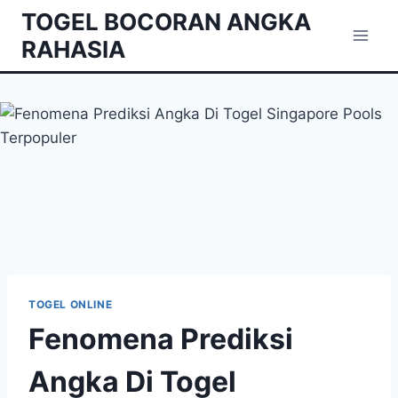
Skip
TOGEL BOCORAN ANGKA
to
RAHASIA
content
TOGEL ONLINE
Fenomena Prediksi
Angka Di Togel