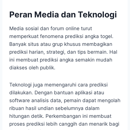
Peran Media dan Teknologi
Media sosial dan forum online turut
memperkuat fenomena prediksi angka togel.
Banyak situs atau grup khusus membagikan
prediksi harian, strategi, dan tips bermain. Hal
ini membuat prediksi angka semakin mudah
diakses oleh publik.
Teknologi juga memengaruhi cara prediksi
dilakukan. Dengan bantuan aplikasi atau
software analisis data, pemain dapat mengolah
ribuan hasil undian sebelumnya dalam
hitungan detik. Perkembangan ini membuat
proses prediksi lebih canggih dan menarik bagi