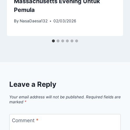
Massachusetts Evening Untuk
Pemula
By
NasaDaesa132
02/03/2026
Leave a Reply
Your email address will not be published.
Required fields are
marked
*
Comment
*