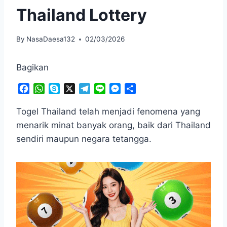
Thailand Lottery
By
NasaDaesa132
02/03/2026
Bagikan
F
W
S
X
T
L
M
S
a
h
k
e
i
e
h
c
a
y
l
n
s
a
Togel Thailand telah menjadi fenomena yang
e
t
p
e
e
s
r
menarik minat banyak orang, baik dari Thailand
b
s
e
g
e
e
sendiri maupun negara tetangga.
o
A
r
n
o
p
a
g
k
p
m
e
r