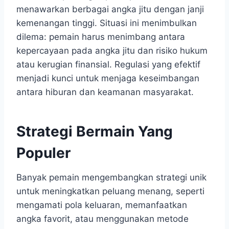
menawarkan berbagai angka jitu dengan janji
kemenangan tinggi. Situasi ini menimbulkan
dilema: pemain harus menimbang antara
kepercayaan pada angka jitu dan risiko hukum
atau kerugian finansial. Regulasi yang efektif
menjadi kunci untuk menjaga keseimbangan
antara hiburan dan keamanan masyarakat.
Strategi Bermain Yang
Populer
Banyak pemain mengembangkan strategi unik
untuk meningkatkan peluang menang, seperti
mengamati pola keluaran, memanfaatkan
angka favorit, atau menggunakan metode