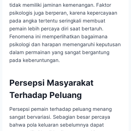
tidak memiliki jaminan kemenangan. Faktor
psikologis juga berperan, karena kepercayaan
pada angka tertentu seringkali membuat
pemain lebih percaya diri saat bertaruh.
Fenomena ini memperlihatkan bagaimana
psikologi dan harapan memengaruhi keputusan
dalam permainan yang sangat bergantung
pada keberuntungan.
Persepsi Masyarakat
Terhadap Peluang
Persepsi pemain terhadap peluang menang
sangat bervariasi. Sebagian besar percaya
bahwa pola keluaran sebelumnya dapat