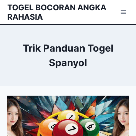
Skip
TOGEL BOCORAN ANGKA
to
RAHASIA
content
Trik Panduan Togel
Spanyol