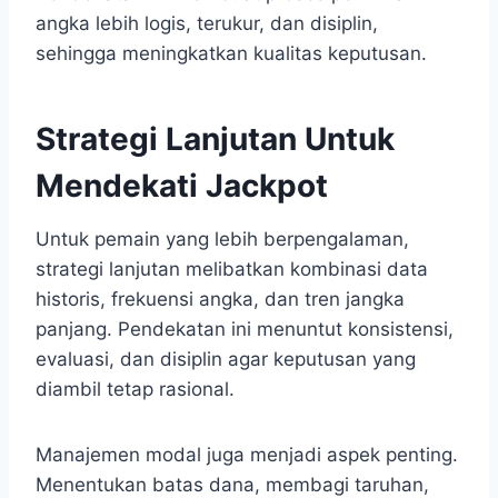
angka lebih logis, terukur, dan disiplin,
sehingga meningkatkan kualitas keputusan.
Strategi Lanjutan Untuk
Mendekati Jackpot
Untuk pemain yang lebih berpengalaman,
strategi lanjutan melibatkan kombinasi data
historis, frekuensi angka, dan tren jangka
panjang. Pendekatan ini menuntut konsistensi,
evaluasi, dan disiplin agar keputusan yang
diambil tetap rasional.
Manajemen modal juga menjadi aspek penting.
Menentukan batas dana, membagi taruhan,