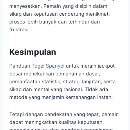
menyesatkan. Pemain yang disiplin dalam
sikap dan keputusan cenderung menikmati
proses lebih banyak dan terhindar dari
frustrasi.
Kesimpulan
Panduan Togel Spanyol
untuk meraih jackpot
besar menekankan pemahaman dasar,
pemanfaatan statistik, strategi lanjutan, serta
sikap dan mental yang rasional. Tidak ada
metode yang menjamin kemenangan instan.
Tetapi dengan pendekatan yang tepat, pemain
dapat meningkatkan kualitas keputusan,
mengelola risiko, dan membuat pengalaman