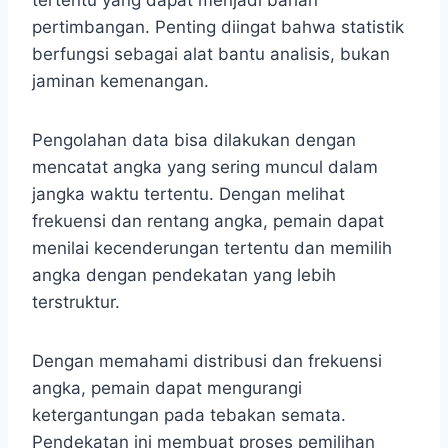
pertimbangan. Penting diingat bahwa statistik
berfungsi sebagai alat bantu analisis, bukan
jaminan kemenangan.
Pengolahan data bisa dilakukan dengan
mencatat angka yang sering muncul dalam
jangka waktu tertentu. Dengan melihat
frekuensi dan rentang angka, pemain dapat
menilai kecenderungan tertentu dan memilih
angka dengan pendekatan yang lebih
terstruktur.
Dengan memahami distribusi dan frekuensi
angka, pemain dapat mengurangi
ketergantungan pada tebakan semata.
Pendekatan ini membuat proses pemilihan