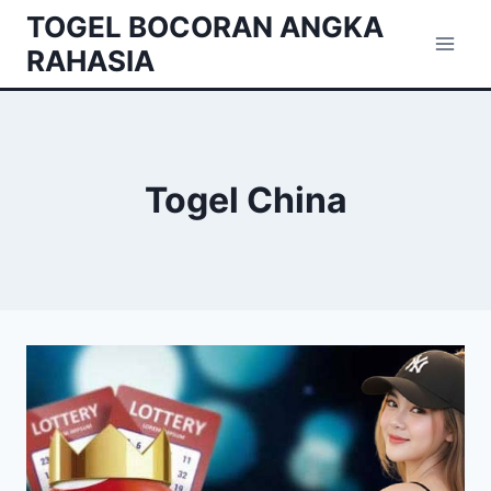
Skip
TOGEL BOCORAN ANGKA
to
RAHASIA
content
Togel China