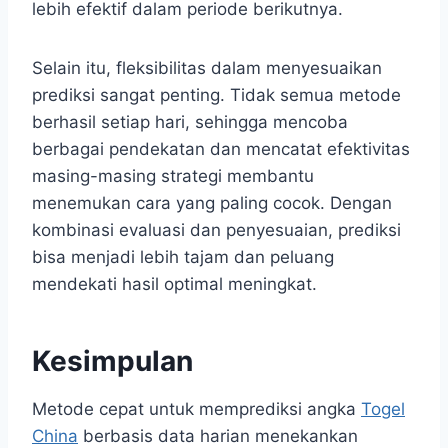
lebih efektif dalam periode berikutnya.
Selain itu, fleksibilitas dalam menyesuaikan
prediksi sangat penting. Tidak semua metode
berhasil setiap hari, sehingga mencoba
berbagai pendekatan dan mencatat efektivitas
masing-masing strategi membantu
menemukan cara yang paling cocok. Dengan
kombinasi evaluasi dan penyesuaian, prediksi
bisa menjadi lebih tajam dan peluang
mendekati hasil optimal meningkat.
Kesimpulan
Metode cepat untuk memprediksi angka
Togel
China
berbasis data harian menekankan