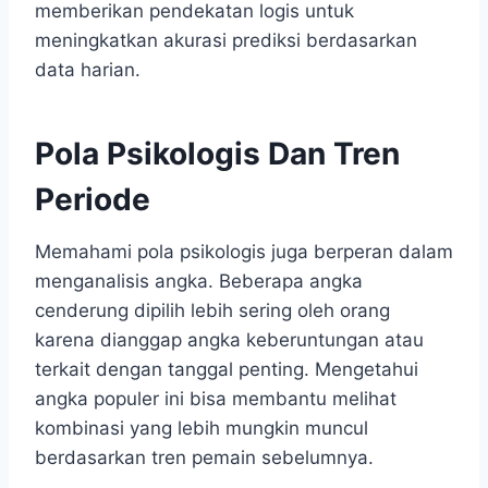
memberikan pendekatan logis untuk
meningkatkan akurasi prediksi berdasarkan
data harian.
Pola Psikologis Dan Tren
Periode
Memahami pola psikologis juga berperan dalam
menganalisis angka. Beberapa angka
cenderung dipilih lebih sering oleh orang
karena dianggap angka keberuntungan atau
terkait dengan tanggal penting. Mengetahui
angka populer ini bisa membantu melihat
kombinasi yang lebih mungkin muncul
berdasarkan tren pemain sebelumnya.