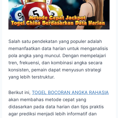
Salah satu pendekatan yang populer adalah
memanfaatkan data harian untuk menganalisis
pola angka yang muncul. Dengan mempelajari
tren, frekuensi, dan kombinasi angka secara
konsisten, pemain dapat menyusun strategi
yang lebih terstruktur.
Berikut ini,
TOGEL BOCORAN ANGKA RAHASIA
akan membahas metode cepat yang
didasarkan pada data harian dan tips praktis
agar prediksi menjadi lebih informatif dan