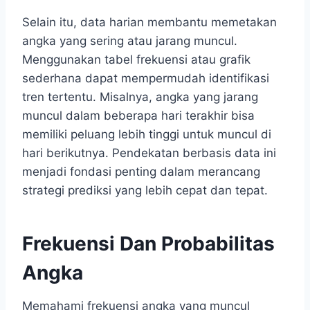
Selain itu, data harian membantu memetakan
angka yang sering atau jarang muncul.
Menggunakan tabel frekuensi atau grafik
sederhana dapat mempermudah identifikasi
tren tertentu. Misalnya, angka yang jarang
muncul dalam beberapa hari terakhir bisa
memiliki peluang lebih tinggi untuk muncul di
hari berikutnya. Pendekatan berbasis data ini
menjadi fondasi penting dalam merancang
strategi prediksi yang lebih cepat dan tepat.
Frekuensi Dan Probabilitas
Angka
Memahami frekuensi angka yang muncul