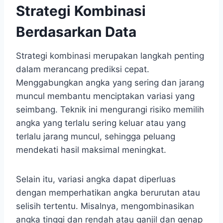
Strategi Kombinasi
Berdasarkan Data
Strategi kombinasi merupakan langkah penting
dalam merancang prediksi cepat.
Menggabungkan angka yang sering dan jarang
muncul membantu menciptakan variasi yang
seimbang. Teknik ini mengurangi risiko memilih
angka yang terlalu sering keluar atau yang
terlalu jarang muncul, sehingga peluang
mendekati hasil maksimal meningkat.
Selain itu, variasi angka dapat diperluas
dengan memperhatikan angka berurutan atau
selisih tertentu. Misalnya, mengombinasikan
angka tinggi dan rendah atau ganjil dan genap