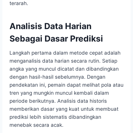
terarah.
Analisis Data Harian
Sebagai Dasar Prediksi
Langkah pertama dalam metode cepat adalah
menganalisis data harian secara rutin. Setiap
angka yang muncul dicatat dan dibandingkan
dengan hasil-hasil sebelumnya. Dengan
pendekatan ini, pemain dapat melihat pola atau
tren yang mungkin muncul kembali dalam
periode berikutnya. Analisis data historis
memberikan dasar yang kuat untuk membuat
prediksi lebih sistematis dibandingkan
menebak secara acak.