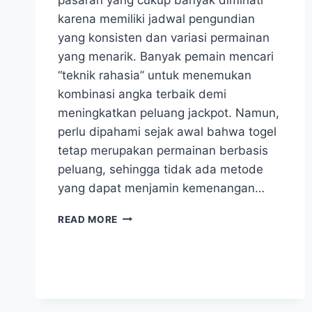
karena memiliki jadwal pengundian
yang konsisten dan variasi permainan
yang menarik. Banyak pemain mencari
“teknik rahasia” untuk menemukan
kombinasi angka terbaik demi
meningkatkan peluang jackpot. Namun,
perlu dipahami sejak awal bahwa togel
tetap merupakan permainan berbasis
peluang, sehingga tidak ada metode
yang dapat menjamin kemenangan…
TEKNIK
READ MORE
RAHASIA
MENEMUKAN
KOMBINASI
ANGKA
TOGEL
CAMBODIA