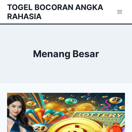
Skip
TOGEL BOCORAN ANGKA
to
RAHASIA
content
Menang Besar