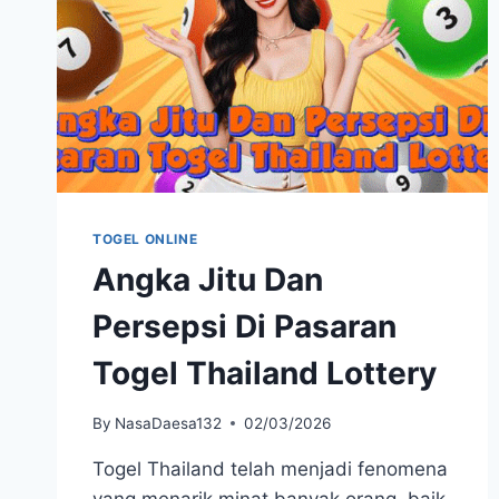
TOGEL ONLINE
Angka Jitu Dan
Persepsi Di Pasaran
Togel Thailand Lottery
By
NasaDaesa132
02/03/2026
Togel Thailand telah menjadi fenomena
yang menarik minat banyak orang, baik