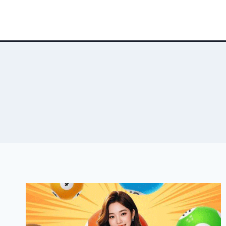
Skip
to
content