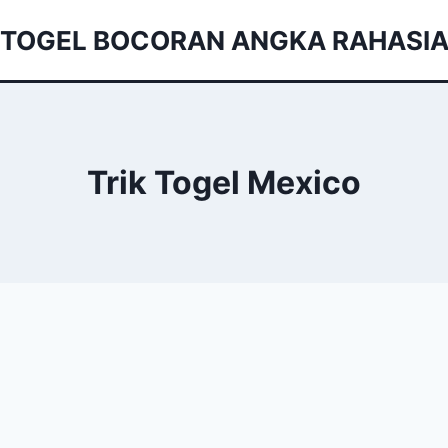
TOGEL BOCORAN ANGKA RAHASI
Trik Togel Mexico