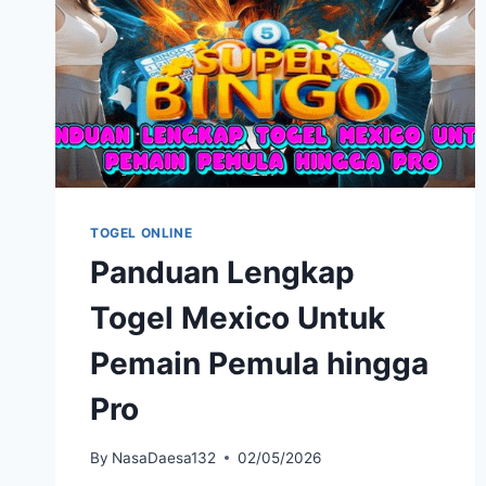
TOGEL ONLINE
Panduan Lengkap
Togel Mexico Untuk
Pemain Pemula hingga
Pro
By
NasaDaesa132
02/05/2026