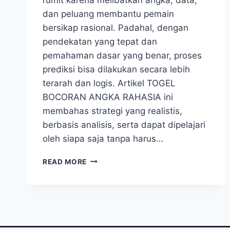
dan peluang membantu pemain
bersikap rasional. Padahal, dengan
pendekatan yang tepat dan
pemahaman dasar yang benar, proses
prediksi bisa dilakukan secara lebih
terarah dan logis. Artikel TOGEL
BOCORAN ANGKA RAHASIA ini
membahas strategi yang realistis,
berbasis analisis, serta dapat dipelajari
oleh siapa saja tanpa harus…
STRATEGI
READ MORE
PREDIKSI
TOGEL
INGGRIS
YANG
AKURAT
DAN