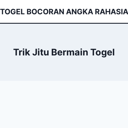
TOGEL BOCORAN ANGKA RAHASI
Trik Jitu Bermain Togel