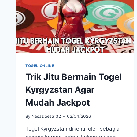
TOGEL ONLINE
Trik Jitu Bermain Togel
Kyrgyzstan Agar
Mudah Jackpot
By
NasaDaesa132
02/04/2026
Togel Kyrgyzstan dikenal oleh sebagian
pemain karena jadwal keluaran yang