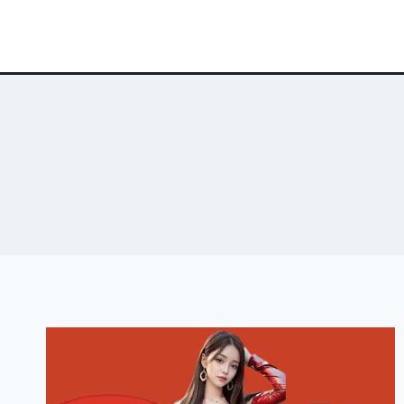
Skip
to
content