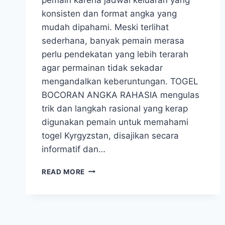
konsisten dan format angka yang
mudah dipahami. Meski terlihat
sederhana, banyak pemain merasa
perlu pendekatan yang lebih terarah
agar permainan tidak sekadar
mengandalkan keberuntungan. TOGEL
BOCORAN ANGKA RAHASIA mengulas
trik dan langkah rasional yang kerap
digunakan pemain untuk memahami
togel Kyrgyzstan, disajikan secara
informatif dan…
TRIK
READ MORE
JITU
BERMAIN
TOGEL
KYRGYZSTAN
AGAR