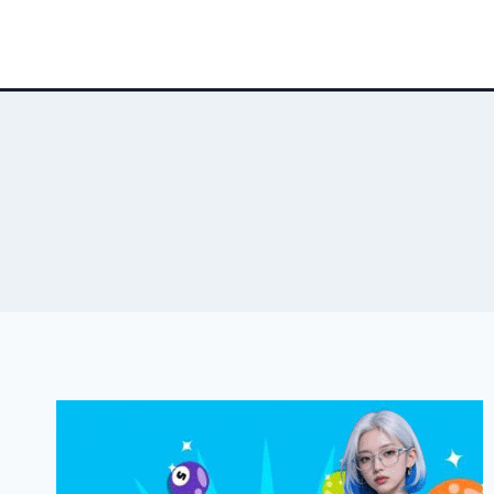
Skip
to
content