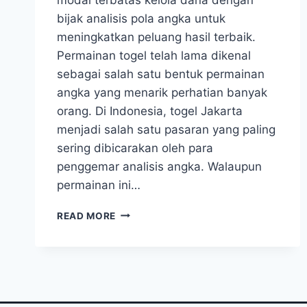
bijak analisis pola angka untuk
meningkatkan peluang hasil terbaik.
Permainan togel telah lama dikenal
sebagai salah satu bentuk permainan
angka yang menarik perhatian banyak
orang. Di Indonesia, togel Jakarta
menjadi salah satu pasaran yang paling
sering dibicarakan oleh para
penggemar analisis angka. Walaupun
permainan ini…
STRATEGI
READ MORE
MENANG
TOGEL
JAKARTA
DENGAN
MODAL
TERBATAS