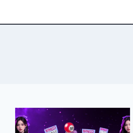
Skip
to
content