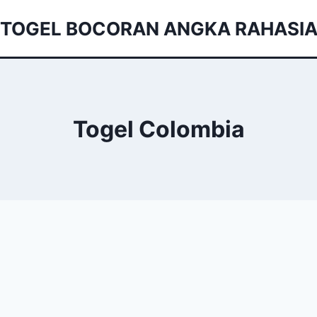
TOGEL BOCORAN ANGKA RAHASI
Togel Colombia