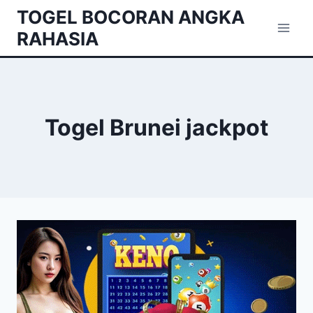
Skip
TOGEL BOCORAN ANGKA
to
RAHASIA
content
Togel Brunei jackpot