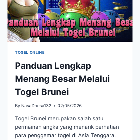
TOGEL ONLINE
Panduan Lengkap
Menang Besar Melalui
Togel Brunei
By
NasaDaesa132
02/05/2026
Togel Brunei merupakan salah satu
permainan angka yang menarik perhatian
para penggemar togel di Asia Tenggara.