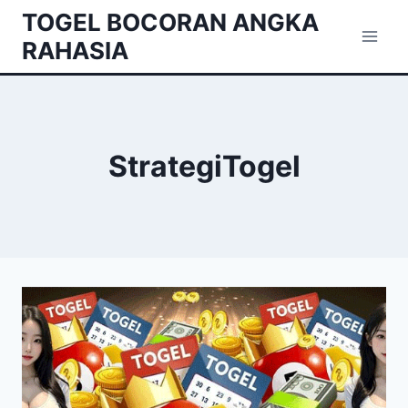
Skip
TOGEL BOCORAN ANGKA
to
RAHASIA
content
StrategiTogel