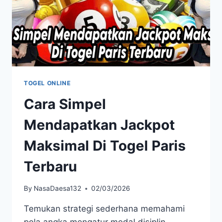
TOGEL ONLINE
Cara Simpel
Mendapatkan Jackpot
Maksimal Di Togel Paris
Terbaru
By
NasaDaesa132
02/03/2026
Temukan strategi sederhana memahami