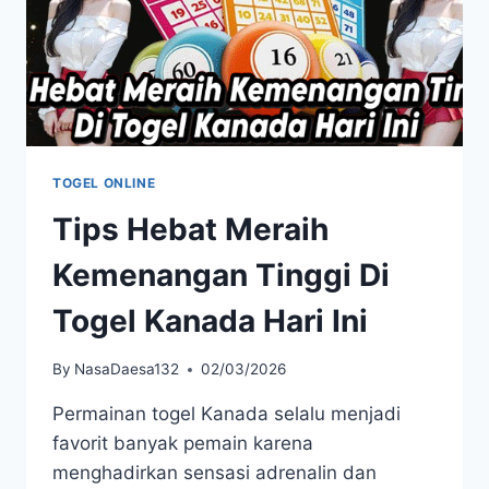
TOGEL ONLINE
Tips Hebat Meraih
Kemenangan Tinggi Di
Togel Kanada Hari Ini
By
NasaDaesa132
02/03/2026
Permainan togel Kanada selalu menjadi
favorit banyak pemain karena
menghadirkan sensasi adrenalin dan