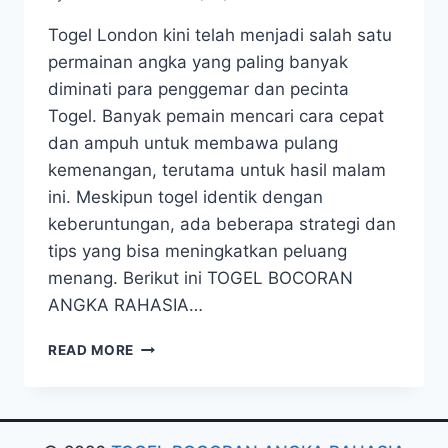
Togel London kini telah menjadi salah satu
permainan angka yang paling banyak
diminati para penggemar dan pecinta
Togel. Banyak pemain mencari cara cepat
dan ampuh untuk membawa pulang
kemenangan, terutama untuk hasil malam
ini. Meskipun togel identik dengan
keberuntungan, ada beberapa strategi dan
tips yang bisa meningkatkan peluang
menang. Berikut ini TOGEL BOCORAN
ANGKA RAHASIA…
CARA
READ MORE
CEPAT
DAN
AMPUH
MENDAPATKAN