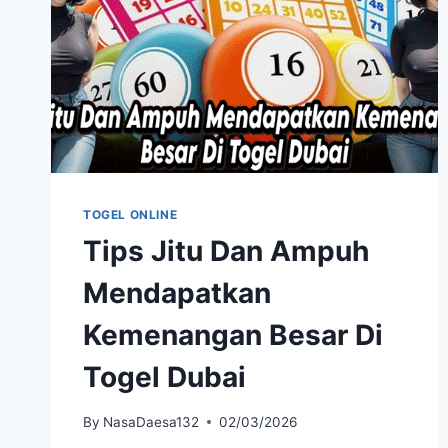
TOGEL ONLINE
Tips Jitu Dan Ampuh
Mendapatkan
Kemenangan Besar Di
Togel Dubai
By
NasaDaesa132
02/03/2026