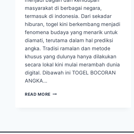
masyarakat di berbagai negara,
termasuk di indonesia. Dari sekadar
hiburan, togel kini berkembang menjadi
fenomena budaya yang menarik untuk
diamati, terutama dalam hal prediksi
angka. Tradisi ramalan dan metode
khusus yang dulunya hanya dilakukan
secara lokal kini mulai merambah dunia
digital. Dibawah ini TOGEL BOCORAN
ANGKA…
BUDAYA
READ MORE
PREDIKSI
TOGEL
TAIWAN
POOLS
DARI
TRADISI