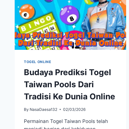
TOGEL ONLINE
Budaya Prediksi Togel
Taiwan Pools Dari
Tradisi Ke Dunia Online
By
NasaDaesa132
02/03/2026
Permainan Togel Taiwan Pools telah
menjadi bagian dari kehidupan