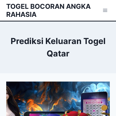
Skip
TOGEL BOCORAN ANGKA
to
RAHASIA
content
Prediksi Keluaran Togel
Qatar