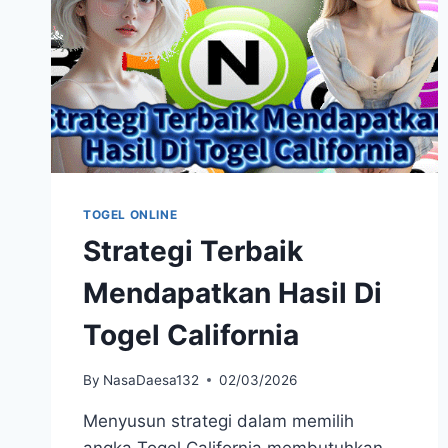
TOGEL ONLINE
Strategi Terbaik
Mendapatkan Hasil Di
Togel California
By
NasaDaesa132
02/03/2026
Menyusun strategi dalam memilih
angka Togel California membutuhkan