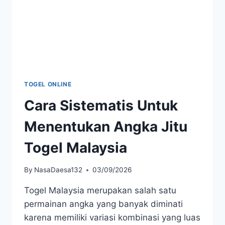
TOGEL ONLINE
Cara Sistematis Untuk
Menentukan Angka Jitu
Togel Malaysia
By
NasaDaesa132
03/09/2026
Togel Malaysia merupakan salah satu
permainan angka yang banyak diminati
karena memiliki variasi kombinasi yang luas